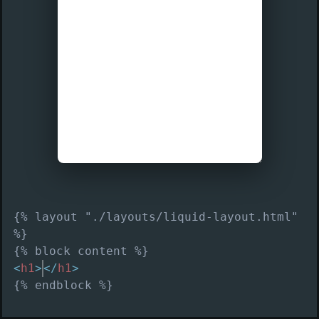
{
%
l
a
y
o
u
t
"
.
/
l
a
y
o
u
t
s
/
l
i
q
u
i
d
-
l
a
y
o
u
t
.
h
t
m
l
"
%
}
{
%
b
l
o
c
k
c
o
n
t
e
n
t
%
}
<
h
1
>
<
/
h
1
>
{
%
e
n
d
b
l
o
c
k
%
}